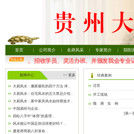
首页
|
公司简介
|
名师风采
|
专家简介
|
阴阳
年发展会员、招收学员、灵活办班、并颁发我会专业证
新闻中心
>> 更多
经典案例
迁坟
大易风水：搬家最旺的四个方法 净...
大易风水：住宅风水的五大禁忌介绍...
开工现场
大易风水：家中家具风水如何摆放才...
预 测 实 例
中国易经与企业...
[第一页
四柱八字中“体用”的真理...
风水能让中国足协活得更好吗？...
虞老师周易八卦算命...