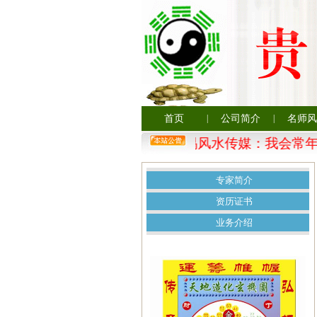
首页
|
公司简介
|
名师风
贵州大易风水传媒：我会常年
专家简介
资历证书
业务介绍