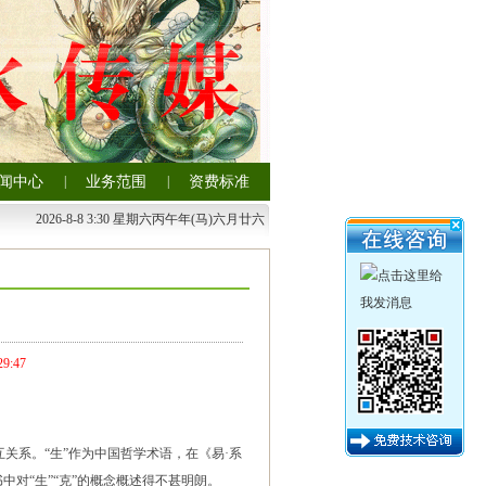
闻中心
|
业务范围
|
资费标准
。另我会专家将全心为您调整您的家居风水，帮您选购
2026-8-8 3:30 星期六丙午年(马)六月廿六
29:47
关系。“生”作为中国哲学术语，在《易·系
中对“生”“克”的概念概述得不甚明朗。