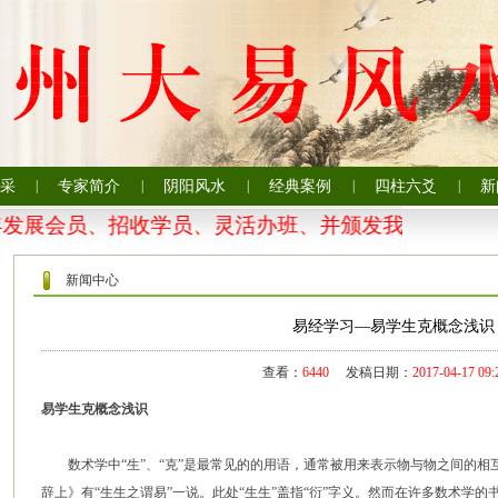
采
|
专家简介
|
阴阳风水
|
经典案例
|
四柱六爻
|
新
发展会员、招收学员、灵活办班、并颁发我会专业证书
新闻中心
易经学习—易学生克概念浅识
查看：
6440
发稿日期：
2017-04-17 09:
易学生克概念浅识
数术学中“生”、“克”是最常见的的用语，通常被用来表示物与物之间的相互
辞上》有“生生之谓易”一说。此处“生生”盖指“衍”字义。然而在许多数术学的书