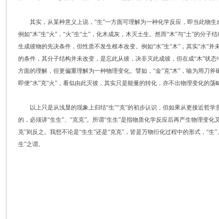
其实，从某种意义上说，“生”一方面可理解为一种化学反应，即当此物生
例如“木”生“火”，“火”生“土”，化木成灰，木灭土生。然而“木”与“土”的分
生成彼物的先决条件，但性质不发生根本改变。例如“水”生“木”，其实“水”并未
的条件，其分子结构并未改变，是忘此从彼，决非灭此成彼，但在成“木”状态中
方面的理解，但更偏重理解为一种物理变化。譬如，“金”克“木”，喻为用刀
即便“水”克“火”，看似由此灭彼，其实只是能量的转化，亦不出物理变化的荡
以上只是从浅显的现象上归结“生”“克”的初步认识，但如果从更接近哲学意义
的，必须讲“生生”、“克克”。所谓“生生”是指物质化学反应后再产生物理变
克”则反之。我想不论是“生生”还是“克克”，皆是万物衍化过程中的形式，“生”
生”之谓。