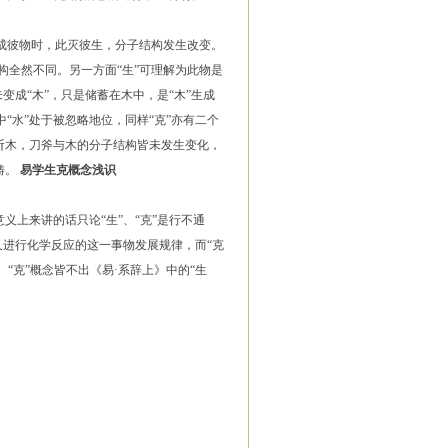
成彼物时，此灭彼生，分子结构发生改变。
子结构全然不同。另一方面“生”可理解为此物是
变成“木”，只是储蓄在木中，是“木”生成
“水”处于被忽略地位，同样“克”亦有二个
斧斫木，刀斧与木的分子结构皆未发生变化，
畴。
易学生克概念浅识
上来讲的话只论“生”、“克”是行不通
化又进行化学反应的这一事物发展规律，而“克
、“克”概念皆不出《易·系辞上》中的“生