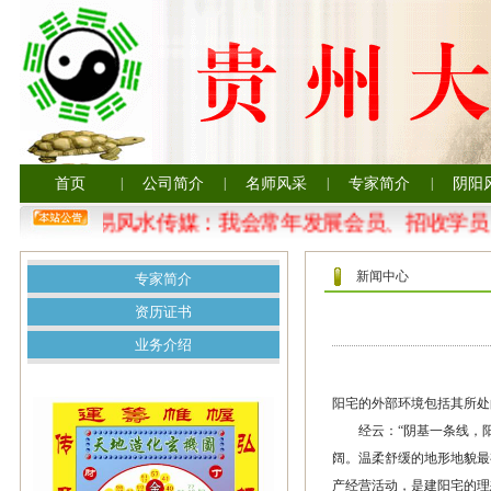
首页
|
公司简介
|
名师风采
|
专家简介
|
阴阳
贵州大易风水传媒：我会常年发展会员、招收学员
新闻中心
专家简介
资历证书
业务介绍
阳宅的外部环境包括其所处
经云：“阴基一条线，阳
阔。温柔舒缓的地形地貌最
产经营活动，是建阳宅的理