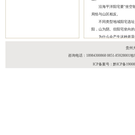
沿海平洋阳宅要“坐空朝
局恰与山区相反。
不同类型地域阳宅选址原
阳，山为阴。但阳宅坐向的
为什么会产生这种差异？
气上浮。这种“气”也就是
贵州
体吸收转化为辅，作为属阴
咨询电话：18984300868 0851-859
的阴性部分，下传与山体吸
ICP备案号：
黔ICP备1900
形成阴阳调和、水乳交融的
身心健康的综合场能源源不
沿海平洋无山体对宇宙综
理所当然随之变化。
从生活常理来看，内陆山
靠之山和左右砂手是优良的
的房子，只要靠山而建，也
沿海平洋地区，由于海洋
风灾都来自海洋。根据“藏
通风