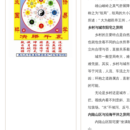
雄山峻岭之真气舒展降落
称之为“垣局”，垣局的大
所述：“ 大为都邑帝王州
乡村与城市阳宅之异同
乡村的主要特点是自然的
也就包含着不同的山水所养
立向合理与否，直接关系着
城市一般堂局奇大，难于
难凭据。其实，乡村与城市
等于河流，人流、车流之方
凶；环抱之道路属吉，直射
的可能。
无论是乡村还是城市，理
拦。视线内看不到歪斜、丑
垃圾场。“水”不倾泻、反
内陆山区与沿海平洋之异同
内陆山区阳宅要“坐满朝
山。