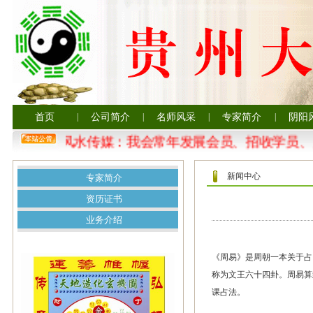
首页
|
公司简介
|
名师风采
|
专家简介
|
阴阳
贵州大易风水传媒：我会常年发展会员、招收学员、
新闻中心
专家简介
资历证书
业务介绍
《周易》是周朝一本关于占
称为文王六十四卦。周易算
课占法。