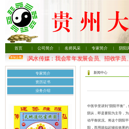
首页
|
公司简介
|
名师风采
|
专家简介
|
阴阳
贵州大易风水传媒：我会常年发展会员、招收学员、
新闻中心
专家简介
资历证书
业务介绍
中医学里讲到“阴阳平衡”，
阴从，即是要阳为主导，为
动平衡状况。将这个阴阳平
阳，而用就似起辅佐效果的